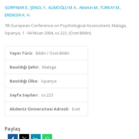
GÜRPINAR E.
,
ŞENOL Y.
,
ALİMOĞLU M. K.
,
Aktekin M.
,
TÜRKAY M.
,
ERENGİN K. H.
7th European Conference on Psychological Assessment, Malaga,
İspanya, 1 - 04 Nisan 2004, ss.223, (Özet Bildiri)
Yayın Türü:
Bildiri / Özet Bildiri
Basıldığı Şehir:
Malaga
Basıldığı Ülke:
İspanya
Sayfa Sayıları:
ss.223
Akdeniz Üniversitesi Adresli:
Evet
Paylaş