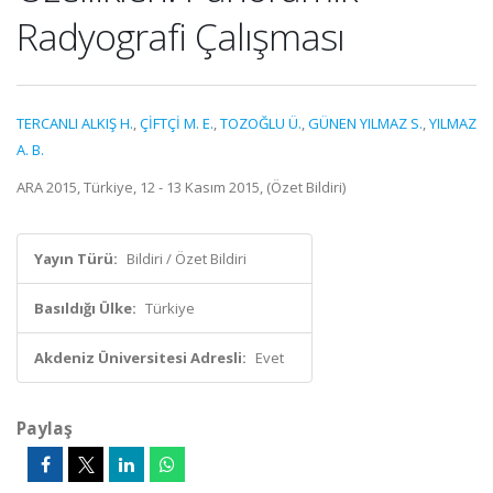
Radyografi Çalışması
TERCANLI ALKIŞ H.
,
ÇİFTÇİ M. E.
,
TOZOĞLU Ü.
,
GÜNEN YILMAZ S.
,
YILMAZ
A. B.
ARA 2015, Türkiye, 12 - 13 Kasım 2015, (Özet Bildiri)
Yayın Türü:
Bildiri / Özet Bildiri
Basıldığı Ülke:
Türkiye
Akdeniz Üniversitesi Adresli:
Evet
Paylaş