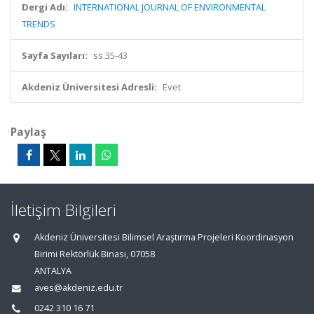
Dergi Adı:
INTERNATIONAL JOURNAL OF ENVIRONMENTAL
TRENDS
Sayfa Sayıları:
ss.35-43
Akdeniz Üniversitesi Adresli:
Evet
Paylaş
İletişim Bilgileri
Akdeniz Üniversitesi Bilimsel Araştırma Projeleri Koordinasyon
Birimi Rektörlük Binası, 07058
ANTALYA
aves@akdeniz.edu.tr
0242 310 16 71