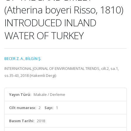
(Atherina boyeri Risso, 1810)
INTRODUCED INLAND
WATER OF TURKEY
BECER Z. A.
,
BİLGİN Ş.
INTERNATIONAL JOURNAL OF ENVIRONMENTAL TRENDS, cilt.2, sa.1,
ss.35-43, 2018 (Hakemli Dergi)
Yayın Türü:
Makale / Derleme
Cilt numarası:
2
Sayı:
1
Basım Tarihi:
2018