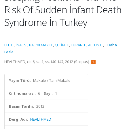
Risk Of Sudden İnfant Death
Syndrome İn Turkey
EFE E.
,
İNAL S.
,
BAL YILMAZ H.
,
ÇETİN H.
,
TURAN T.
,
ALTUN E.
,
...Daha
Fazla
HEALTHMED, cilt.6, sa.1, ss.140-147, 2012 (Scopus)
Yayın Türü:
Makale / Tam Makale
Cilt numarası:
6
Sayı:
1
Basım Tarihi:
2012
Dergi Adı:
HEALTHMED