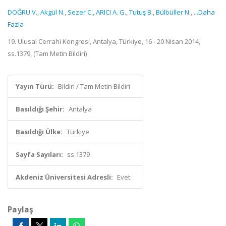
DOĞRU V.
,
Akgül N.
,
Sezer C.
,
ARICI A. G.
,
Tutuş B.
,
Bülbüller N.
,
...Daha
Fazla
19. Ulusal Cerrahi Kongresi, Antalya, Türkiye, 16 - 20 Nisan 2014,
ss.1379, (Tam Metin Bildiri)
Yayın Türü:
Bildiri / Tam Metin Bildiri
Basıldığı Şehir:
Antalya
Basıldığı Ülke:
Türkiye
Sayfa Sayıları:
ss.1379
Akdeniz Üniversitesi Adresli:
Evet
Paylaş