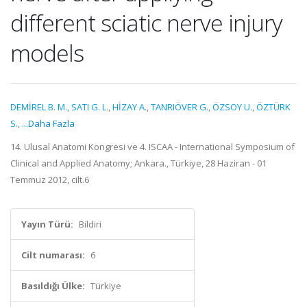
different sciatic nerve injury
models
DEMİREL B. M.
,
SATI G. L.
,
HİZAY A.
,
TANRIÖVER G.
,
ÖZSOY U.
,
ÖZTÜRK
S.
,
...Daha Fazla
14. Ulusal Anatomi Kongresi ve 4. ISCAA - International Symposium of
Clinical and Applied Anatomy; Ankara., Türkiye, 28 Haziran - 01
Temmuz 2012, cilt.6
Yayın Türü:
Bildiri
Cilt numarası:
6
Basıldığı Ülke:
Türkiye