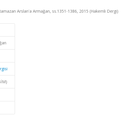
sa.Ramazan Arslan'a Armağan, ss.1351-1386, 2015 (Hakemli Dergi)
ğan
rgisi
BİM)