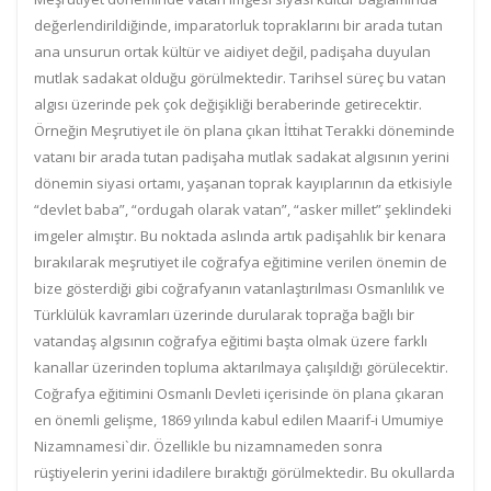
değerlendirildiğinde, imparatorluk topraklarını bir arada tutan
ana unsurun ortak kültür ve aidiyet değil, padişaha duyulan
mutlak sadakat olduğu görülmektedir. Tarihsel süreç bu vatan
algısı üzerinde pek çok değişikliği beraberinde getirecektir.
Örneğin Meşrutiyet ile ön plana çıkan İttihat Terakki döneminde
vatanı bir arada tutan padişaha mutlak sadakat algısının yerini
dönemin siyasi ortamı, yaşanan toprak kayıplarının da etkisiyle
“devlet baba”, “ordugah olarak vatan”, “asker millet” şeklindeki
imgeler almıştır. Bu noktada aslında artık padişahlık bir kenara
bırakılarak meşrutiyet ile coğrafya eğitimine verilen önemin de
bize gösterdiği gibi coğrafyanın vatanlaştırılması Osmanlılık ve
Türklülük kavramları üzerinde durularak toprağa bağlı bir
vatandaş algısının coğrafya eğitimi başta olmak üzere farklı
kanallar üzerinden topluma aktarılmaya çalışıldığı görülecektir.
Coğrafya eğitimini Osmanlı Devleti içerisinde ön plana çıkaran
en önemli gelişme, 1869 yılında kabul edilen Maarif-i Umumiye
Nizamnamesi`dir. Özellikle bu nizamnameden sonra
rüştiyelerin yerini idadilere bıraktığı görülmektedir. Bu okullarda