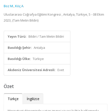
Boz M.
,
Köç A.
Uluslararası Coğrafya Eğitimi Kongresi , Antalya, Türkiye, 5 - 08 Ekim
2023, (Tam Metin Bildiri)
Yayın Türü:
Bildiri / Tam Metin Bildiri
Basıldığı Şehir:
Antalya
Basıldığı Ülke:
Türkiye
Akdeniz Üniversitesi Adresli:
Evet
Özet
Türkçe
İngilizce
Meşrutiyet döneminde vatan imgesi siyasi kültür bağlamında