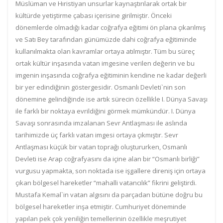
Müslüman ve Hıristiyan unsurlar kaynaştırılarak ortak bir
kültürde yetiştirme çabası içerisine girilmiştir. Önceki
dönemlerde olmadığı kadar coğrafya eğitimi ön plana çıkarılmış
ve Satı Bey tarafından günümüzde dahi coğrafya eğitiminde
kullanılmakta olan kavramlar ortaya atılmıştır. Tüm bu süreç
ortak kültür inşasında vatan imgesine verilen değerin ve bu
imgenin inşasında coğrafya eğitiminin kendine ne kadar değerli
bir yer edindiğinin göstergesidir. Osmanlı Devleti`nin son
dönemine gelindiğinde ise artık sürecin özellikle I. Dünya Savaşı
ile farklı bir noktaya evrildiğini görmek mümkündür. I. Dünya
Savaşı sonrasında imzalanan Sevr Antlaşması ile aslında
tarihimizde üç farklı vatan imgesi ortaya çıkmıştır. Sevr
Antlaşması küçük bir vatan toprağı oluştururken, Osmanlı
Devleti ise Arap coğrafyasını da içine alan bir “Osmanlı birliği”
vurgusu yapmakta, son noktada ise işgallere direniş için ortaya
çıkan bölgesel hareketler “mahalli vatancılık” fikrini geliştirdi.
Mustafa Kemal`in vatan algısını da parçadan bütüne doğru bu
bölgesel hareketler inşa etmiştir. Cumhuriyet döneminde
yapılan pek çok yeniliğin temellerinin özellikle meşrutiyet