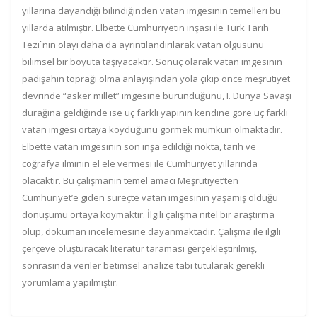
yıllarına dayandığı bilindiğinden vatan imgesinin temelleri bu
yıllarda atılmıştır. Elbette Cumhuriyetin inşası ile Türk Tarih
Tezi`nin olayı daha da ayrıntılandırılarak vatan olgusunu
bilimsel bir boyuta taşıyacaktır. Sonuç olarak vatan imgesinin
padişahın toprağı olma anlayışından yola çıkıp önce meşrutiyet
devrinde “asker millet” imgesine büründüğünü, I. Dünya Savaşı
durağına geldiğinde ise üç farklı yapının kendine göre üç farklı
vatan imgesi ortaya koyduğunu görmek mümkün olmaktadır.
Elbette vatan imgesinin son inşa edildiği nokta, tarih ve
coğrafya ilminin el ele vermesi ile Cumhuriyet yıllarında
olacaktır. Bu çalışmanın temel amacı Meşrutiyet’ten
Cumhuriyet’e giden süreçte vatan imgesinin yaşamış olduğu
dönüşümü ortaya koymaktır. İlgili çalışma nitel bir araştırma
olup, doküman incelemesine dayanmaktadır. Çalışma ile ilgili
çerçeve oluşturacak literatür taraması gerçekleştirilmiş,
sonrasında veriler betimsel analize tabi tutularak gerekli
yorumlama yapılmıştır.