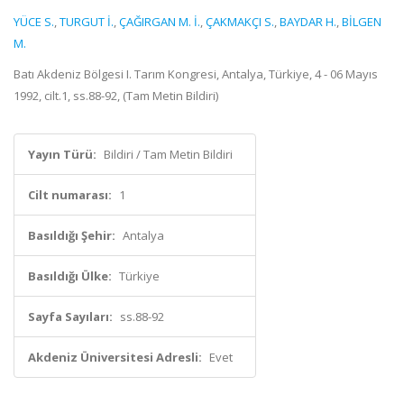
YÜCE S.
,
TURGUT İ.
,
ÇAĞIRGAN M. İ.
,
ÇAKMAKÇI S.
,
BAYDAR H.
,
BİLGEN
M.
Batı Akdeniz Bölgesi I. Tarım Kongresi, Antalya, Türkiye, 4 - 06 Mayıs
1992, cilt.1, ss.88-92, (Tam Metin Bildiri)
Yayın Türü:
Bildiri / Tam Metin Bildiri
Cilt numarası:
1
Basıldığı Şehir:
Antalya
Basıldığı Ülke:
Türkiye
Sayfa Sayıları:
ss.88-92
Akdeniz Üniversitesi Adresli:
Evet