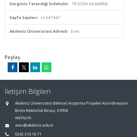
Derginin Tarandığı İndeksler:
TR DİZİN (ULAKBİM)
Sayfa Sayıları:
ss.547-567
Akdeniz Üniversitesi Adresli:
Evet
Paylaş
İletişim Bilgileri
Akdeniz Üniversitesi Bilimsel Araştırma Projeleri Koordinasyon
Birimi Rektörlük Binası, 07058
ANTALYA
aves@akdeniz.edu.tr
0242 310 16 71