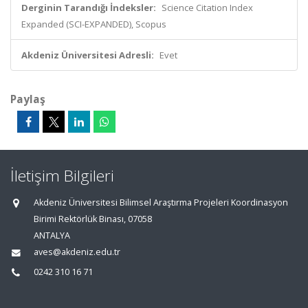
Derginin Tarandığı İndeksler:
Science Citation Index
Expanded (SCI-EXPANDED), Scopus
Akdeniz Üniversitesi Adresli:
Evet
Paylaş
İletişim Bilgileri
Akdeniz Üniversitesi Bilimsel Araştırma Projeleri Koordinasyon
Birimi Rektörlük Binası, 07058
ANTALYA
aves@akdeniz.edu.tr
0242 310 16 71