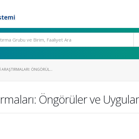
stemi
I ARAŞTIRMALARI: ÖNGÖRÜL...
tırmaları: Öngörüler ve Uygul
)