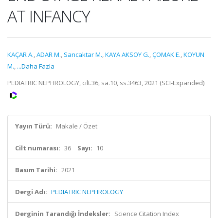
AT INFANCY
KAÇAR A.
,
ADAR M.
,
Sancaktar M.
,
KAYA AKSOY G.
,
ÇOMAK E.
,
KOYUN
M.
,
...Daha Fazla
PEDIATRIC NEPHROLOGY, cilt.36, sa.10, ss.3463, 2021 (SCI-Expanded)
Yayın Türü:
Makale / Özet
Cilt numarası:
36
Sayı:
10
Basım Tarihi:
2021
Dergi Adı:
PEDIATRIC NEPHROLOGY
Derginin Tarandığı İndeksler:
Science Citation Index