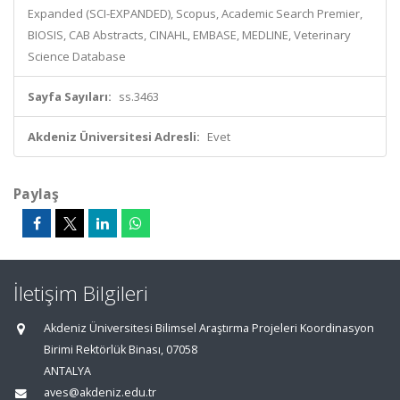
Expanded (SCI-EXPANDED), Scopus, Academic Search Premier,
BIOSIS, CAB Abstracts, CINAHL, EMBASE, MEDLINE, Veterinary
Science Database
Sayfa Sayıları:
ss.3463
Akdeniz Üniversitesi Adresli:
Evet
Paylaş
İletişim Bilgileri
Akdeniz Üniversitesi Bilimsel Araştırma Projeleri Koordinasyon
Birimi Rektörlük Binası, 07058
ANTALYA
aves@akdeniz.edu.tr