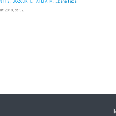
 H. S.
,
BOZCUK H.
,
TATLI A. M.
,
...Daha Fazla
art 2010, ss.92
İ