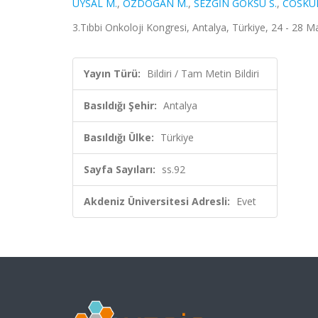
UYSAL M.
,
OZDOGAN M.
,
SEZGİN GÖKSU S.
,
COSKUN
3.Tıbbi Onkoloji Kongresi, Antalya, Türkiye, 24 - 28 M
Yayın Türü:
Bildiri / Tam Metin Bildiri
Basıldığı Şehir:
Antalya
Basıldığı Ülke:
Türkiye
Sayfa Sayıları:
ss.92
Akdeniz Üniversitesi Adresli:
Evet