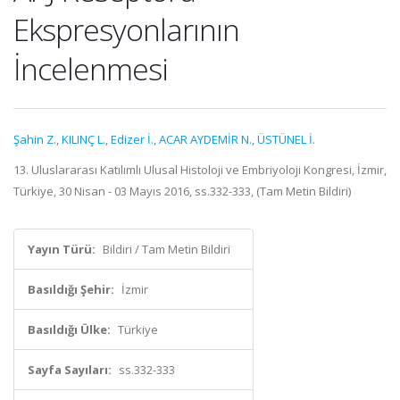
Ekspresyonlarının
İncelenmesi
Şahin Z.
,
KILINÇ L.
,
Edizer İ.
,
ACAR AYDEMİR N.
,
ÜSTÜNEL İ.
13. Uluslararası Katılımlı Ulusal Histoloji ve Embriyoloji Kongresi, İzmir,
Türkiye, 30 Nisan - 03 Mayıs 2016, ss.332-333, (Tam Metin Bildiri)
Yayın Türü:
Bildiri / Tam Metin Bildiri
Basıldığı Şehir:
İzmir
Basıldığı Ülke:
Türkiye
Sayfa Sayıları:
ss.332-333