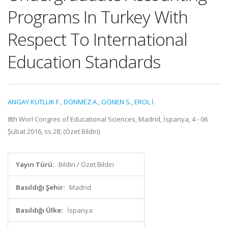
Programs In Turkey With
Respect To International
Education Standards
ANGAY KUTLUK F.
,
DÖNMEZ A.
,
GÖNEN S.
,
EROL İ.
8th Worl Congres of Educational Sciences, Madrid, İspanya, 4 - 06
Şubat 2016, ss.28, (Özet Bildiri)
Yayın Türü:
Bildiri / Özet Bildiri
Basıldığı Şehir:
Madrid
Basıldığı Ülke:
İspanya