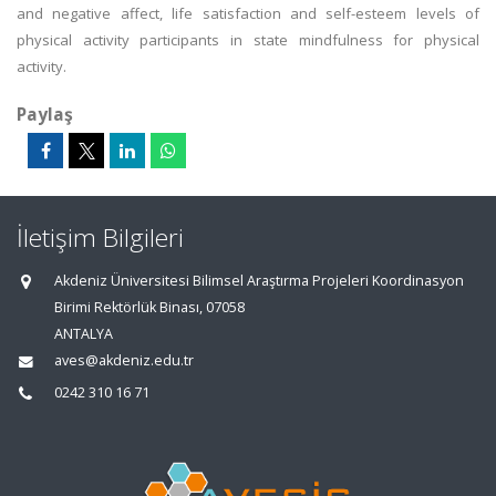
and negative affect, life satisfaction and self-esteem levels of
physical activity participants in state mindfulness for physical
activity.
Paylaş
İletişim Bilgileri
Akdeniz Üniversitesi Bilimsel Araştırma Projeleri Koordinasyon
Birimi Rektörlük Binası, 07058
ANTALYA
aves@akdeniz.edu.tr
0242 310 16 71