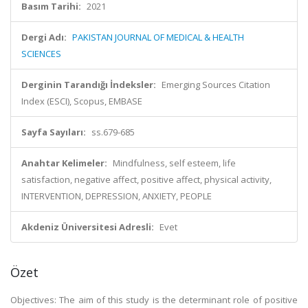
Basım Tarihi:
2021
Dergi Adı:
PAKISTAN JOURNAL OF MEDICAL & HEALTH
SCIENCES
Derginin Tarandığı İndeksler:
Emerging Sources Citation
Index (ESCI), Scopus, EMBASE
Sayfa Sayıları:
ss.679-685
Anahtar Kelimeler:
Mindfulness, self esteem, life
satisfaction, negative affect, positive affect, physical activity,
INTERVENTION, DEPRESSION, ANXIETY, PEOPLE
Akdeniz Üniversitesi Adresli:
Evet
Özet
Objectives: The aim of this study is the determinant role of positive