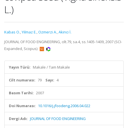
L.)
Kabas O.
,
Yilmaz E.
,
Ozmerzi A.
,
Akinci İ.
JOURNAL OF FOOD ENGINEERING, cilt.79, sa.4, ss.1405-1409, 2007 (SCI-
Expanded, Scopus)
Yayın Türü:
Makale / Tam Makale
Cilt numarası:
79
Sayı:
4
Basım Tarihi:
2007
Doi Numarası:
10.1016/j.jfoodeng.2006.04.022
Dergi Adı:
JOURNAL OF FOOD ENGINEERING