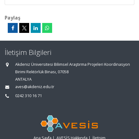
Paylaş
İletişim Bilgileri
Akdeniz Üniversitesi Bilimsel Araştırma Projeleri Koordinasyon
Birimi Rektörlük Binası, 07058
ANTALYA
aves@akdeniz.edu.tr
0242 310 16 71
Ana Sayfa
|
AVESİS Hakkında
|
İletişim