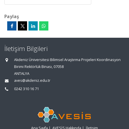
Paylaş
İletişim Bilgileri
Akdeniz Üniversitesi Bilimsel Araştırma Projeleri Koordinasyon
Birimi Rektörlük Binası, 07058
ANTALYA
aves@akdeniz.edu.tr
0242 310 16 71
Ana Sayfa
|
AVESİS Hakkında
|
İletişim