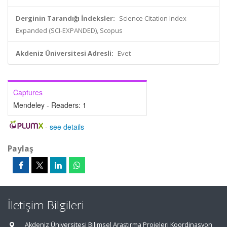
Derginin Tarandığı İndeksler:
Science Citation Index
Expanded (SCI-EXPANDED), Scopus
Akdeniz Üniversitesi Adresli:
Evet
Captures
Mendeley - Readers:
1
-
see details
Paylaş
İletişim Bilgileri
Akdeniz Üniversitesi Bilimsel Araştırma Projeleri Koordinasyon