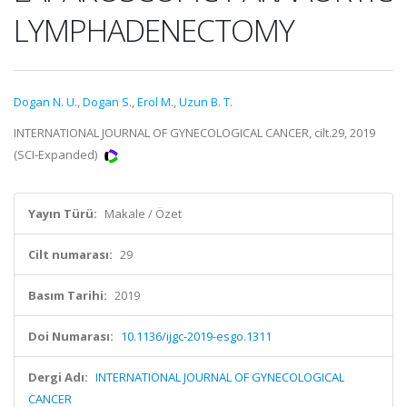
LYMPHADENECTOMY
Dogan N. U.
,
Dogan S.
,
Erol M.
,
Uzun B. T.
INTERNATIONAL JOURNAL OF GYNECOLOGICAL CANCER, cilt.29, 2019
(SCI-Expanded)
Yayın Türü:
Makale / Özet
Cilt numarası:
29
Basım Tarihi:
2019
Doi Numarası:
10.1136/ijgc-2019-esgo.1311
Dergi Adı:
INTERNATIONAL JOURNAL OF GYNECOLOGICAL
CANCER