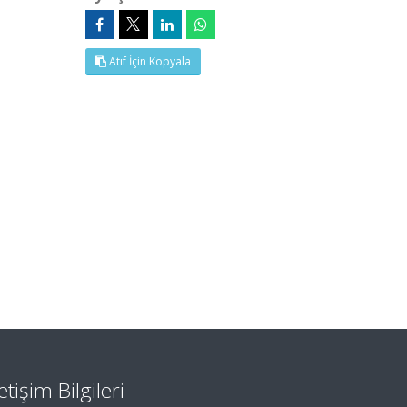
Atıf İçin Kopyala
letişim Bilgileri