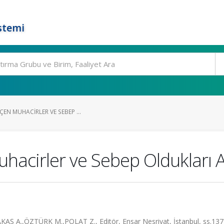
stemi
ÇEN MUHACIRLER VE SEBEP ...
hacirler ve Sebep Oldukları A
Ş A.,ÖZTÜRK M.,POLAT Z., Editör, Ensar Nesriyat, İstanbul, ss.137