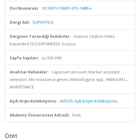
Doi Numarası:
10.1007/s10681-015-1489-x
Dergi Adı:
EUPHYTICA
Derginin Tarandığı İndeksler:
Science Citation Index
Expanded (SCI-EXPANDED), Scopus
Sayfa Sayıları:
ss.393-399
Anahtar Kelimeler:
Capsicum annuum, Marker assisted
selection, Me resistance genes, Meloidogyne spp., ANNUUM L.,
INHERITANCE
Açık Arşiv Koleksiyonu:
AVESİS Açık Erişim Koleksiyonu
Akdeniz Üniversitesi Adresli:
Evet
Özet