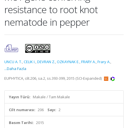
resistance to root knot
nematode in pepper
UNCU A. T.
,
CELIK I.
,
DEVRAN Z.
,
OZKAYNAK E.
,
FRARY A.
,
Frary A.
,
...Daha Fazla
EUPHYTICA, cilt.206, sa.2, ss.393-399, 2015 (SCI-Expanded)
Yayın Türü:
Makale / Tam Makale
Cilt numarası:
206
Sayı:
2
Basım Tarihi:
2015