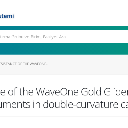
stemi
ESISTANCE OF THE WAVEONE...
nce of the WaveOne Gold Glider
uments in double-curvature c