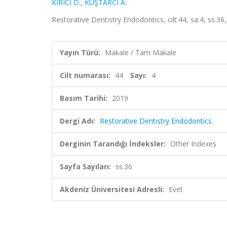
KIRICI D.
,
KUŞTARCI A.
Restorative Dentistry Endodontics, cilt.44, sa.4, ss.3
Yayın Türü:
Makale / Tam Makale
Cilt numarası:
44
Sayı:
4
Basım Tarihi:
2019
Dergi Adı:
Restorative Dentistry Endodontics
Derginin Tarandığı İndeksler:
Other Indexes
Sayfa Sayıları:
ss.36
Akdeniz Üniversitesi Adresli:
Evet