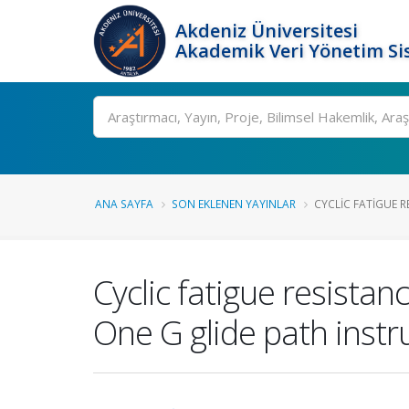
Akdeniz Üniversitesi
Akademik Veri Yönetim Si
Ara
ANA SAYFA
SON EKLENEN YAYINLAR
CYCLIC FATIGUE R
Cyclic fatigue resista
One G glide path instr