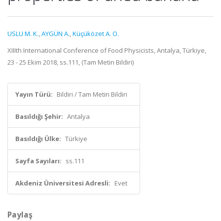
USLU M. K.
,
AYGÜN A.
,
Küçüközet A. O.
XIIIth International Conference of Food Physicists, Antalya, Türkiye,
23 - 25 Ekim 2018, ss.111, (Tam Metin Bildiri)
Yayın Türü:
Bildiri / Tam Metin Bildiri
Basıldığı Şehir:
Antalya
Basıldığı Ülke:
Türkiye
Sayfa Sayıları:
ss.111
Akdeniz Üniversitesi Adresli:
Evet
Paylaş