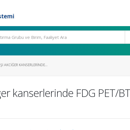
stemi
ŞI AKCIĞER KANSERLERINDE...
ciğer kanserlerinde FDG PET/B