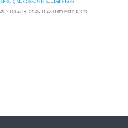
,
ERKILIÇ M.
,
COŞKUN H. Ş.
,
...Daha Fazla
20 Nisan 2014, cilt.26, ss.26, (Tam Metin Bildiri)