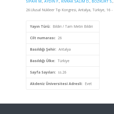
SİPAHİ M.
,
AYDIN F.
,
KIVRAK SALİM D.
,
BOZKURT S.
26.Ulusal Nükleer Tıp Kongresi, Antalya, Türkiye, 16 - 
Yayın Türü:
Bildiri / Tam Metin Bildiri
Cilt numarası:
26
Basıldığı Şehir:
Antalya
Basıldığı Ülke:
Türkiye
Sayfa Sayıları:
ss.26
Akdeniz Üniversitesi Adresli:
Evet