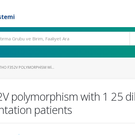
stemi
THO F352V POLYMORPHISM WI...
52V polymorphism with 1 25 d
antation patients