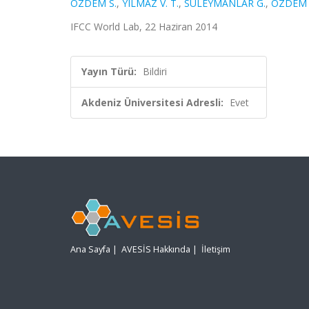
ÖZDEM S.
,
YILMAZ V. T.
,
SÜLEYMANLAR G.
,
ÖZDEM S
IFCC World Lab, 22 Haziran 2014
Yayın Türü:
Bildiri
Akdeniz Üniversitesi Adresli:
Evet
Ana Sayfa
|
AVESİS Hakkında
|
İletişim