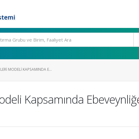
stemi
LERI MODELI KAPSAMINDA E...
Modeli Kapsamında Ebeveynliğ