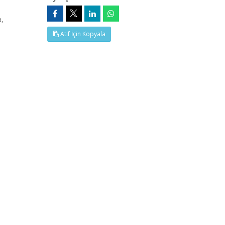
a,
Atıf İçin Kopyala