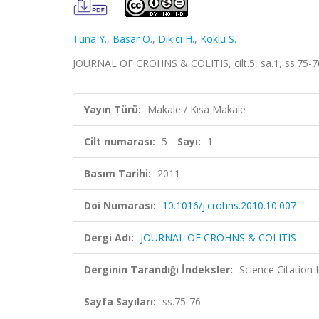
Tuna Y.
,
Basar O.
,
Dikici H.
,
Koklu S.
JOURNAL OF CROHNS & COLITIS, cilt.5, sa.1, ss.75-7
Yayın Türü:
Makale / Kısa Makale
Cilt numarası:
5
Sayı:
1
Basım Tarihi:
2011
Doi Numarası:
10.1016/j.crohns.2010.10.007
Dergi Adı:
JOURNAL OF CROHNS & COLITIS
Derginin Tarandığı İndeksler:
Science Citation
Sayfa Sayıları:
ss.75-76