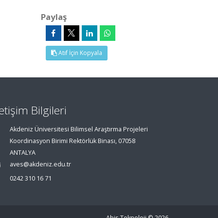
Paylaş
Atıf İçin Kopyala
letişim Bilgileri
Akdeniz Üniversitesi Bilimsel Araştırma Projeleri
Koordinasyon Birimi Rektörlük Binası, 07058
ANTALYA
aves@akdeniz.edu.tr
0242 310 16 71
Abis Teknoloji
© 2026