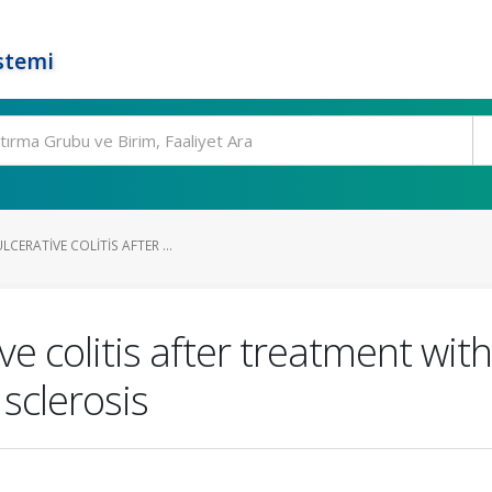
stemi
CERATIVE COLITIS AFTER ...
ve colitis after treatment wit
 sclerosis