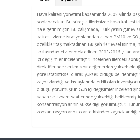
Hava kalitesi yönetimi kapsamında 2008 yılında başlaya
sonlanacaktır. Bu süreçte illerimizde hava kalitesi 
hale getirilmiştir. Bu çalışmada, Türkiye’nin güney 
kalitesi izleme istasyonlarından alınan PM10 ve SO
özellikler taşımaktadırlar. Bu şehirler evsel ısınma,
tozlarından etkilenmektedirler. 2008-2016 yılları ara
içi değişimler incelenmiştir. İncelenen illerdeki so
direktiflerinde verilen sınır değerlerden yüksek oldu
göre istatistiksel olarak yüksek olduğu belirlenmiş
kaynaklandığı ve kış aylarında etkili olan inversiy
olduğu görülmüştür. Gün içi değişimler incelendiğin
sabah ve akşam saatlerinde yükseldiği belirlenmişt
konsantrasyonlarının yükseldiği görülmüştür. Bunu
konsantrasyonlarına olan etkisinden kaynaklandığı be