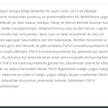
n Avrupa Birliği direktifleri ile uyum süreci 2019 yılı itibariyle
izleme istasyonları kurulmuş ve yönetmeliklerimiz AB direktiflerine uyg
sahilinde yer alan Adana, Antalya, Hatay ve Mersin illerinde bulunan ha
verileri karşılaştırılmıştır. Akdeniz’e komşu olan bu iller benzer coğrafi
2
 motorlu taşıt emisyonları, deniz tuzu ve farklı düzeylerde de olsa çöl
sını kapsayan hava kalitesi veri seti kullanılarak, illerdeki mevsimsel ve
nuçlara göre dört ilimizde de yıllık ortalama PM10 konsantrasyonlarının 
ğu tespit edilmiştir. PM10 konsantrasyonlarının kış aylarında yaz ayları
tir. Bu durumun kış aylarında artan evsel ısınma kaynaklı emisyonlardan
onun PM10 konsantrasyonlarında görülen bu yükselmede önemli bir etkis
de ise Adana haricindeki illerde PM10 değerlerinin trafiğin yoğun oldu
ir. Adana’da ise sadece trafiğin yoğun olduğu akşam saatlerinde PM10
n Adana’daki istasyonun çevresinde bulunan fabrikaların PM10
lirlenmiştir.