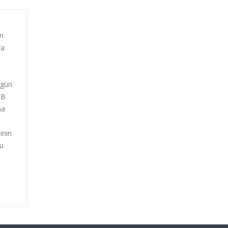
un
va
 gün
AB
na
inin
ğu