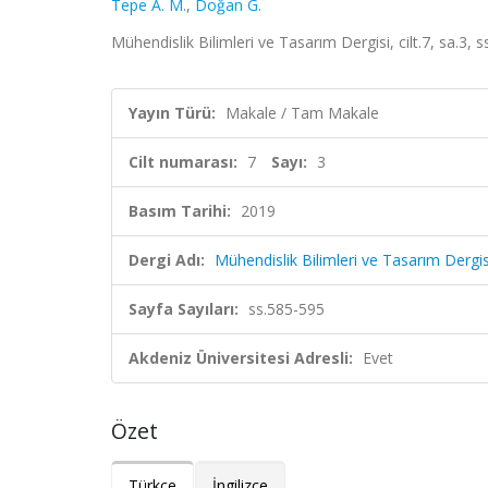
Tepe A. M.
,
Doğan G.
Mühendislik Bilimleri ve Tasarım Dergisi, cilt.7, sa.3,
Yayın Türü:
Makale / Tam Makale
Cilt numarası:
7
Sayı:
3
Basım Tarihi:
2019
Dergi Adı:
Mühendislik Bilimleri ve Tasarım Dergis
Sayfa Sayıları:
ss.585-595
Akdeniz Üniversitesi Adresli:
Evet
Özet
Türkçe
İngilizce