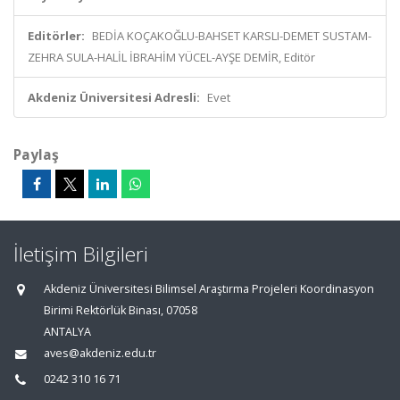
Editörler:
BEDİA KOÇAKOĞLU-BAHSET KARSLI-DEMET SUSTAM-
ZEHRA SULA-HALİL İBRAHİM YÜCEL-AYŞE DEMİR, Editör
Akdeniz Üniversitesi Adresli:
Evet
Paylaş
İletişim Bilgileri
Akdeniz Üniversitesi Bilimsel Araştırma Projeleri Koordinasyon
Birimi Rektörlük Binası, 07058
ANTALYA
aves@akdeniz.edu.tr
0242 310 16 71