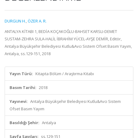
DURGUN H.
,
ÖZER A. R.
ANTALYA KİTABI 1, BEDİA KOÇAKOĞLU-BAHSET KARSLI-DEMET
SUSTAM-ZEHRA SULA-HALİL İBRAHİM YÜCEL-AYŞE DEMİR, Editör,
Antalya Büyükşehir Belediyesi Kutlu&Avcı Sistem Ofset Basım Yayım,
Antalya, ss.129-151, 2018
Yayın Türü:
Kitapta Bölüm / Araştırma Kitabı
Basım Tarihi:
2018
Yayınevi:
Antalya Büyükşehir Belediyesi Kutlu&Avcı Sistem
Ofset Basım Yayım
Basıldığı Şehir:
Antalya
Sayfa Sayıları:
ss.129-151