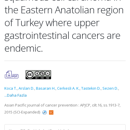
the Eastern Anatolian region
of Turkey where upper
gastrointestinal cancers are
endemic.
Koca T.
,
Arslan D.
,
Basaran H.
,
Cerkesli A. K.
,
Tastekin D.
,
Sezen D.
,
...Daha Fazla
Asian Pacific journal of cancer prevention : APJCP, cilt.16, ss.1913-7,
2015 (SCI-Expanded)