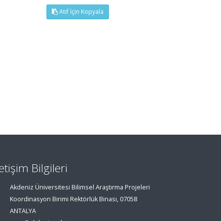
Atıf İçin Kopyala
letişim Bilgileri
Akdeniz Üniversitesi Bilimsel Araştırma Projeleri
Koordinasyon Birimi Rektörlük Binası, 07058
ANTALYA