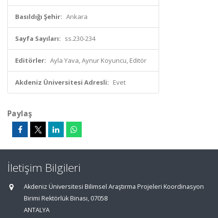
Basıldığı Şehir:
Ankara
Sayfa Sayıları:
ss.230-234
Editörler:
Ayla Yava, Aynur Koyuncu, Editör
Akdeniz Üniversitesi Adresli:
Evet
Paylaş
İletişim Bilgileri
Akdeniz Üniversitesi Bilimsel Araştırma Projeleri Koordinasyon
Birimi Rektörlük Binası, 07058
ANTALYA