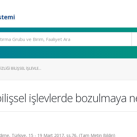
stemi
ZLIĞI BILIŞSEL IŞLEVLE...
 bilişsel işlevlerde bozulmaya
rne, Türkiye, 15 - 19 Mart 2017, ss.76, (Tam Metin Bildiri)