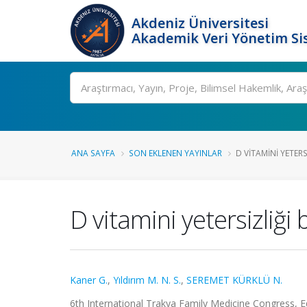
Akdeniz Üniversitesi
Akademik Veri Yönetim Si
Ara
ANA SAYFA
SON EKLENEN YAYINLAR
D VITAMINI YETERSI
D vitamini yetersizliği
Kaner G.
,
Yıldırım M. N. S.
,
SEREMET KÜRKLÜ N.
6th International Trakya Family Medicine Congress, Edi