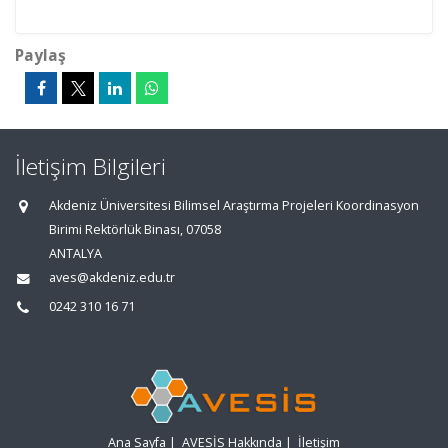
Paylaş
İletişim Bilgileri
Akdeniz Üniversitesi Bilimsel Araştırma Projeleri Koordinasyon
Birimi Rektörlük Binası, 07058
ANTALYA
aves@akdeniz.edu.tr
0242 310 16 71
Ana Sayfa
|
AVESİS Hakkında
|
İletişim