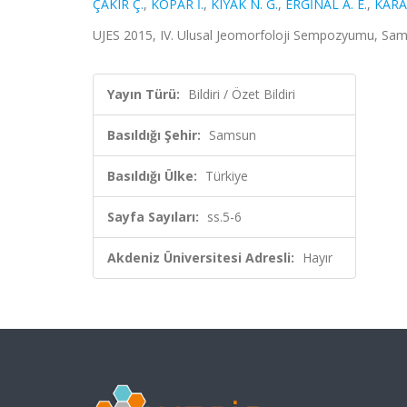
ÇAKIR Ç.
,
KOPAR İ.
,
KIYAK N. G.
,
ERGİNAL A. E.
,
KARA
UJES 2015, IV. Ulusal Jeomorfoloji Sempozyumu, Sams
Yayın Türü:
Bildiri / Özet Bildiri
Basıldığı Şehir:
Samsun
Basıldığı Ülke:
Türkiye
Sayfa Sayıları:
ss.5-6
Akdeniz Üniversitesi Adresli:
Hayır