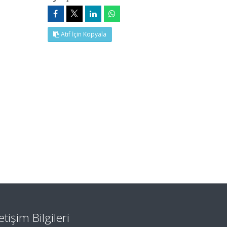
Atıf İçin Kopyala
letişim Bilgileri