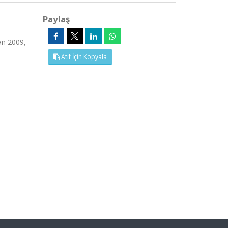
Paylaş
an 2009,
Atıf İçin Kopyala