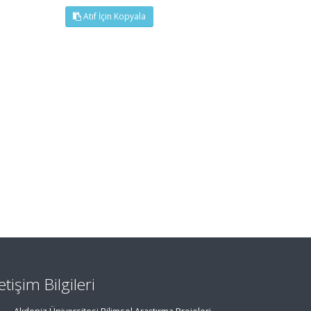
Atıf İçin Kopyala
letişim Bilgileri