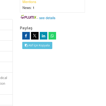
Mentions
News:
1
-
see details
Paylaş
Atıf İçin Kopyala
dical
tion