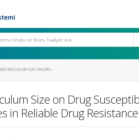
stemi
SED INOCULUM SIZE ON DRU...
oculum Size on Drug Susceptib
es in Reliable Drug Resistanc