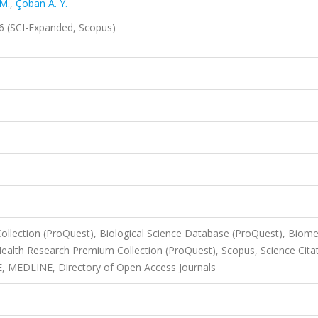
M.
,
Çoban A. Y.
6 (SCI-Expanded, Scopus)
Collection (ProQuest), Biological Science Database (ProQuest), Biome
Health Research Premium Collection (ProQuest), Scopus, Science Cita
 MEDLINE, Directory of Open Access Journals