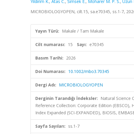
Yildirim K.
,
Atas C.
,
Simsek E.
,
Moharer M. P. S.
,
Uzun 
MICROBIOLOGYOPEN, cilt.15, sa.e70345, ss.1-7, 202
Yayın Türü:
Makale / Tam Makale
Cilt numarası:
15
Sayı:
e70345
Basım Tarihi:
2026
Doi Numarası:
10.1002/mbo3.70345
Dergi Adı:
MICROBIOLOGYOPEN
Derginin Tarandığı İndeksler:
Natural Science 
Reference Collection: Corporate Edition (EBSCO), 
Index Expanded (SCI-EXPANDED), BIOSIS, EMBASE,
Sayfa Sayıları:
ss.1-7