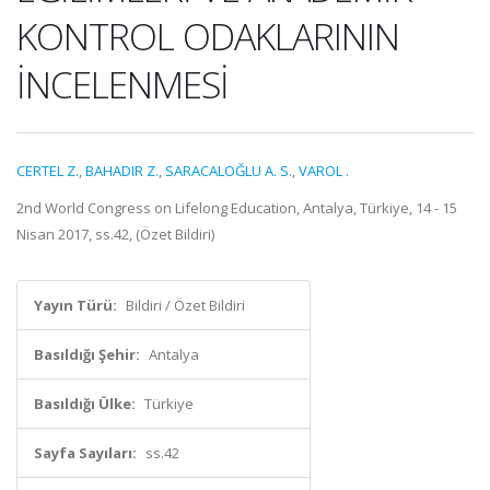
KONTROL ODAKLARININ
İNCELENMESİ
CERTEL Z.
,
BAHADIR Z.
,
SARACALOĞLU A. S.
,
VAROL .
2nd World Congress on Lifelong Education, Antalya, Türkiye, 14 - 15
Nisan 2017, ss.42, (Özet Bildiri)
Yayın Türü:
Bildiri / Özet Bildiri
Basıldığı Şehir:
Antalya
Basıldığı Ülke:
Türkiye
Sayfa Sayıları:
ss.42