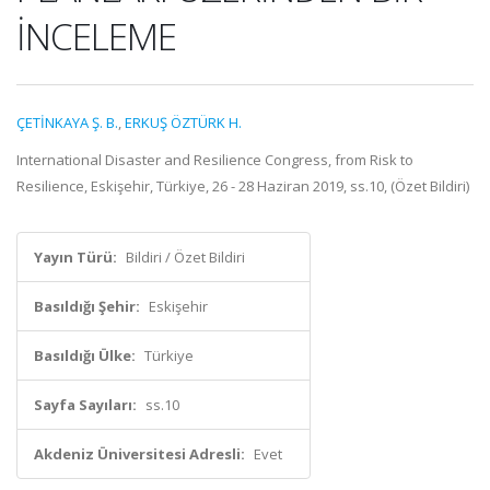
İNCELEME
ÇETİNKAYA Ş. B.
,
ERKUŞ ÖZTÜRK H.
International Disaster and Resilience Congress, from Risk to
Resilience, Eskişehir, Türkiye, 26 - 28 Haziran 2019, ss.10, (Özet Bildiri)
Yayın Türü:
Bildiri / Özet Bildiri
Basıldığı Şehir:
Eskişehir
Basıldığı Ülke:
Türkiye
Sayfa Sayıları:
ss.10
Akdeniz Üniversitesi Adresli:
Evet