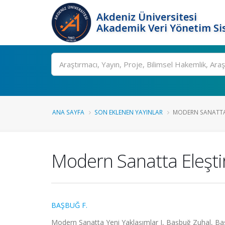
Akdeniz Üniversitesi
Akademik Veri Yönetim Si
Ara
ANA SAYFA
SON EKLENEN YAYINLAR
MODERN SANATTA 
Modern Sanatta Eleştir
BAŞBUĞ F.
Modern Sanatta Yeni Yaklaşımlar I, Başbuğ Zuhal, Başb