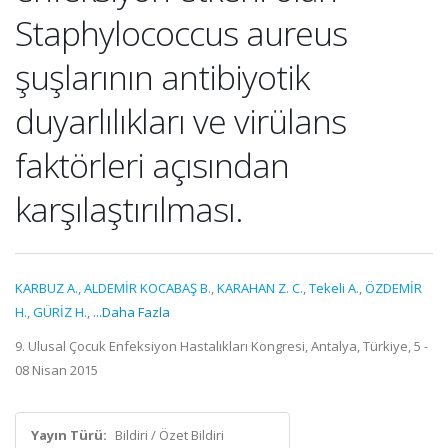
Staphylococcus aureus
şuşlarının antibiyotik
duyarlılıkları ve virülans
faktörleri açısından
karşılaştırılması.
KARBUZ A.
,
ALDEMİR KOCABAŞ B.
,
KARAHAN Z. C.
,
Tekeli A.
,
ÖZDEMİR
H.
,
GÜRİZ H.
,
...Daha Fazla
9. Ulusal Çocuk Enfeksiyon Hastalıkları Kongresi, Antalya, Türkiye, 5 -
08 Nisan 2015
Yayın Türü:
Bildiri / Özet Bildiri