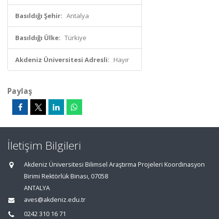
Basıldığı Şehir:
Antalya
Basıldığı Ülke:
Türkiye
Akdeniz Üniversitesi Adresli:
Hayır
Paylaş
İletişim Bilgileri
Akdeniz Üniversitesi Bilimsel Araştırma Projeleri Koordinasyon
Birimi Rektörlük Binası, 07058
ANTALYA
aves@akdeniz.edu.tr
0242 310 16 71