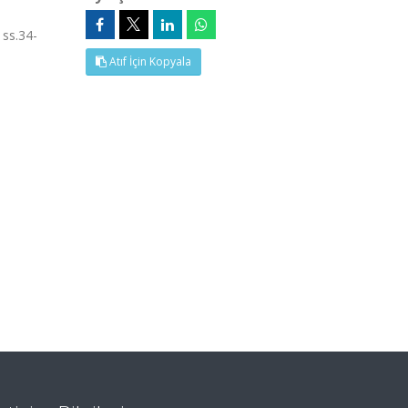
 ss.34-
Atıf İçin Kopyala