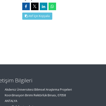
Atıf İçin Kopyala
letişim Bilgileri
Akdeniz Üniversitesi Bilimsel Araştırma Projeleri
Koordinasyon Birimi Rektörlük Binası, 07058
ANTALYA