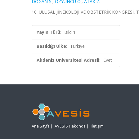
DOĞAN S.
,
ÖZYÜNCÜ Ö.
,
ATAK Z.
10. ULUSAL JİNEKOLOJİ VE OBSTETRİK KONGRESİ, Tür
Yayın Türü:
Bildiri
Basıldığı Ülke:
Türkiye
Akdeniz Üniversitesi Adresli:
Evet
Ana Sayfa
|
AVESİS Hakkında
|
İletişim