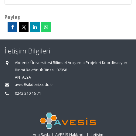
Paylaş
İletişim Bilgileri
Akdeniz Üniversitesi Bilimsel Araştırma Projeleri Koordinasyon
Birimi Rektörlük Binası, 07058
ANTALYA
aves@akdeniz.edu.tr
0242 310 16 71
Ana Sayfa
|
AVESİS Hakkında
|
İletişim