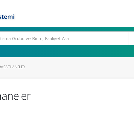
stemi
 RASATHANELER
haneler