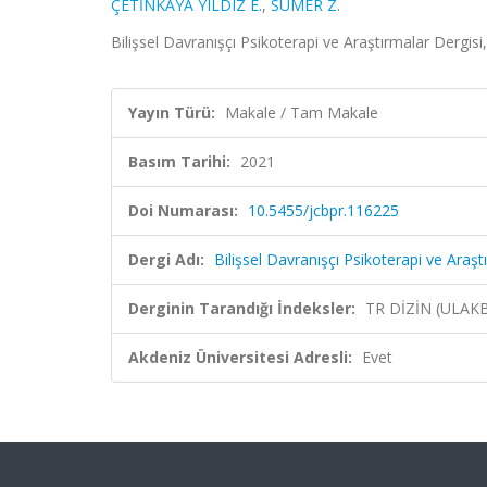
ÇETİNKAYA YILDIZ E.
,
SÜMER Z.
Bilişsel Davranışçı Psikoterapi ve Araştırmalar Dergisi
Yayın Türü:
Makale / Tam Makale
Basım Tarihi:
2021
Doi Numarası:
10.5455/jcbpr.116225
Dergi Adı:
Bilişsel Davranışçı Psikoterapi ve Araşt
Derginin Tarandığı İndeksler:
TR DİZİN (ULAK
Akdeniz Üniversitesi Adresli:
Evet