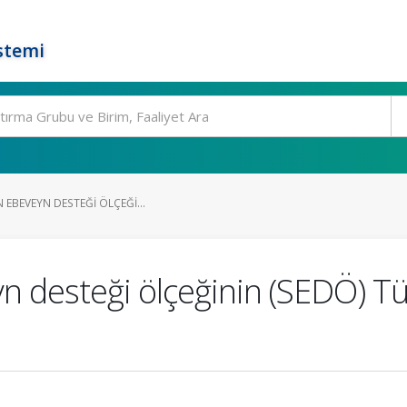
stemi
N EBEVEYN DESTEĞI ÖLÇEĞI...
eyn desteği ölçeğinin (SEDÖ) 